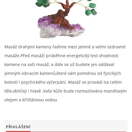
BATIKA A MALBA / TRIČKA, ŠÁTKY, TAŠKY/
DIADÉMKA / POKRÝVKA HLAVY /
Masáž drahými kameny řadíme mezi jemné a velmi ozdravné
RECEPT NA ŠŤASTNÝ DEN- DNY- ŽIVOT
masáže.Před masáží proběhne energetický test vhodnosti
kamene na vaši masáž, a dále se už budete jen oddávat
ŠUNGIT
jemným vibracím kamenů,které vám pomohou od fyzických
bolestí i psychického vyčerpání. Masáž se provádí na celém
těle,obličeji i hlavě .Vaše kůže bude rozmazlována mandlovým
olejem a křišťálovou vodou
Kontakt
Atelier GMode
Gabriela Marková
PŘIHLÁŠENÍ