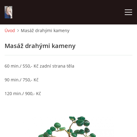
Úvod
Masáž drahými kameny
ÚVOD
Masáž drahými kameny
ESHOP
60 min./ 550,- Kč zadní strana těla
NĚCO O ATELIÉRU GMODE
90 min./ 750,- Kč
JOALIS CÍLENÁ DETOXIKACE ORGÁNŮ A TKÁNÍ
120 min./ 900,- Kč
JAKÉ TEXTILNÍ ZBOŽÍ U NÁS NAJDETE VEL.32- 58
JAK PEČOVAT O BATIKU A RUČNÍ MALBU NA TEXTILU