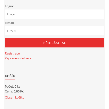
Login:
+420 605 405 197
gmode@post.cz
Heslo:
© 2026 eStránky.cz
Registrace
Zapomenuté heslo
KOŠÍK
Počet: 0 ks
Cena:
0,00 Kč
Obsah košíku