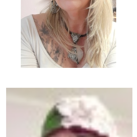
BATIKA A MALBA / TRIČKA, ŠÁTKY, TAŠKY/
DIADÉMKA / POKRÝVKA HLAVY /
RECEPT NA ŠŤASTNÝ DEN- DNY- ŽIVOT
ŠUNGIT
Kontakt
Atelier GMode
Gabriela Marková