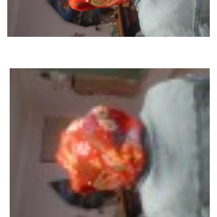
BATIKA A MALBA / TRIČKA, ŠÁTKY, TAŠKY/
DIADÉMKA / POKRÝVKA HLAVY /
RECEPT NA ŠŤASTNÝ DEN- DNY- ŽIVOT
ŠUNGIT
Kontakt
Atelier GMode
Gabriela Marková