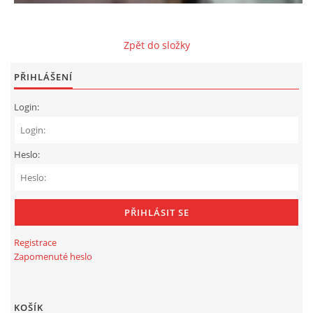
+420 605 405 197
gmode@post.cz
Zpět do složky
PŘIHLÁŠENÍ
© 2026 eStránky.cz
Login:
Heslo:
Registrace
Zapomenuté heslo
KOŠÍK