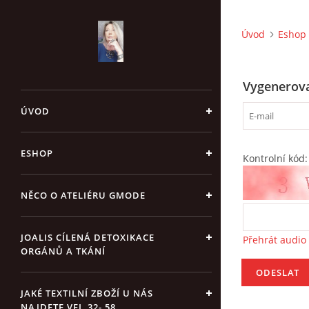
Úvod
Eshop
Vygenerova
ÚVOD
ESHOP
Kontrolní kód:
NĚCO O ATELIÉRU GMODE
JOALIS CÍLENÁ DETOXIKACE
Přehrát audio
ORGÁNŮ A TKÁNÍ
JAKÉ TEXTILNÍ ZBOŽÍ U NÁS
NAJDETE VEL.32- 58