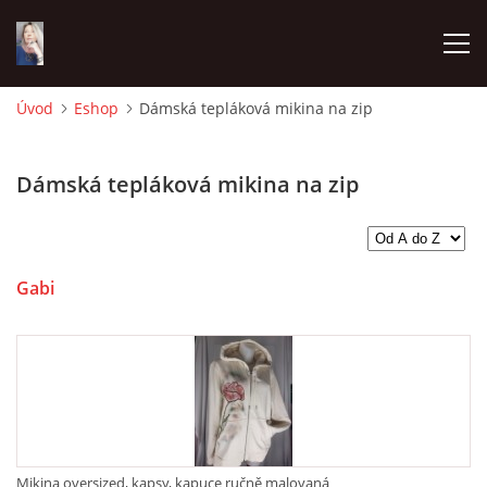
Úvod
Eshop
Dámská tepláková mikina na zip
ÚVOD
Dámská tepláková mikina na zip
ESHOP
NĚCO O ATELIÉRU GMODE
Gabi
JOALIS CÍLENÁ DETOXIKACE ORGÁNŮ A TKÁNÍ
JAKÉ TEXTILNÍ ZBOŽÍ U NÁS NAJDETE VEL.32- 58
JAK PEČOVAT O BATIKU A RUČNÍ MALBU NA TEXTILU
Mikina oversized, kapsy, kapuce ručně malovaná