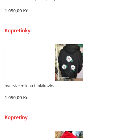
1 050,00 Kč
BATIKA A MALBA / TRIČKA, ŠÁTKY, TAŠKY/
Kopretinky
DIADÉMKA / POKRÝVKA HLAVY /
RECEPT NA ŠŤASTNÝ DEN- DNY- ŽIVOT
ŠUNGIT
oversize mikina teplákovina
1 050,00 Kč
Kontakt
Atelier GMode
Kopretiny
Gabriela Marková
+420 605 405 197