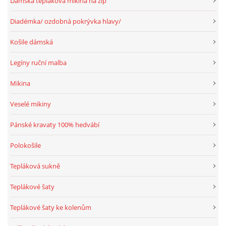
Dámská tepláková mikina na zip
Diadémka/ ozdobná pokrývka hlavy/
Košile dámská
Legíny ruční malba
Mikina
Veselé mikiny
Pánské kravaty 100% hedvábí
Polokošile
Tepláková sukně
Teplákové šaty
Teplákové šaty ke kolenům