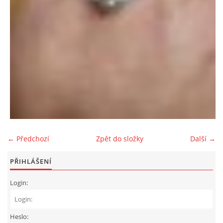
← Předchozí
Zpět do složky
Další →
PŘIHLÁŠENÍ
Login:
Heslo: