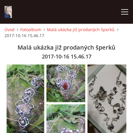
Úvod
Fotoalbum
Malá ukázka již prodaných šperků
2017-10-16 15.46.17
ÚVOD
Malá ukázka již prodaných šperků
ESHOP
2017-10-16 15.46.17
NĚCO O ATELIÉRU GMODE
JOALIS CÍLENÁ DETOXIKACE ORGÁNŮ A TKÁNÍ
JAKÉ TEXTILNÍ ZBOŽÍ U NÁS NAJDETE VEL.32- 58
JAK PEČOVAT O BATIKU A RUČNÍ MALBU NA TEXTILU