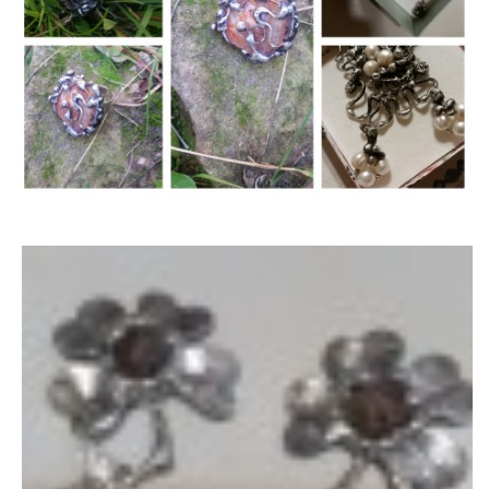
BATIKA A MALBA / TRIČKA, ŠÁTKY, TAŠKY/
DIADÉMKA / POKRÝVKA HLAVY /
RECEPT NA ŠŤASTNÝ DEN- DNY- ŽIVOT
ŠUNGIT
Kontakt
Atelier GMode
Gabriela Marková